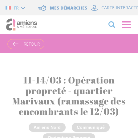
Cookies management panel
MES DÉMARCHES
CARTE INTERACTI
FR
RETOUR
11-14/03 : Opération
propreté - quartier
Marivaux (ramassage des
encombrants le 12/03)
Amiens Nord
Communiqué
Opérations Propreté