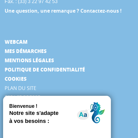
Fax. : (33) 3 22 97 42 53
Une question, une remarque ? Contactez-nous !
WEBCAM
MES DÉMARCHES
MENTIONS LÉGALES
POLITIQUE DE CONFIDENTIALITÉ
COOKIES
PLAN DU SITE
ESPACE PRESSE