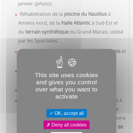
janvier
(photo).
Réhabilitation de la
piscine du Nautilus
à
Amiens nord, de la
Halle Atlantic
à Sud-Est et
du
terrain synthétique
du Grand-Marais, utilisé
par les Spartiates.
Poursuite des travaux de
La Lune des pirates
et
de la
médiathèque d’Étouvie.
Arrivée du
Nauti-poulpe
devant la halle
This site uses cookies
Freyssinet.
and gives you control
over what you want to
Ouverture de la
passerelle Samarobriva.
activate
Une
nouvelle station d’épuration
est prévue à
Saint-Fuscien et Sains-en-Amiénois. Ainsi que
OK, accept all
des
travaux sur le réseau d’eau
pour poursuivre
Deny all cookies
la résorption des fuites, et la
modernisation de