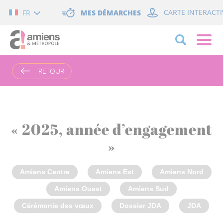
Cookies management panel
MES DÉMARCHES
CARTE INTERACTI
FR
RETOUR
« 2025, année d’engagement
»
Amiens Centre
Amiens Est
Amiens Nord
Amiens Ouest
Amiens Sud
Cérémonie des vœux
Dossier JDA
JDA