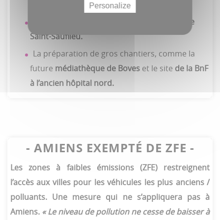
la station d’Ambonne.
Personalize
Inauguration des travaux de la
traversée de
Saint-Sauflieu.
La préparation de gros chantiers, comme la
future
médiathèque de Boves
et le site
de la BnF
à l’ancien hôpital nord.
- AMIENS
EXEMPTÉ DE ZFE -
Les zones à faibles émissions (ZFE) restreignent
l’accès aux villes pour les véhicules les plus anciens /
polluants. Une mesure qui ne s’appliquera pas à
Amiens.
« Le niveau de pollution ne cesse de baisser à