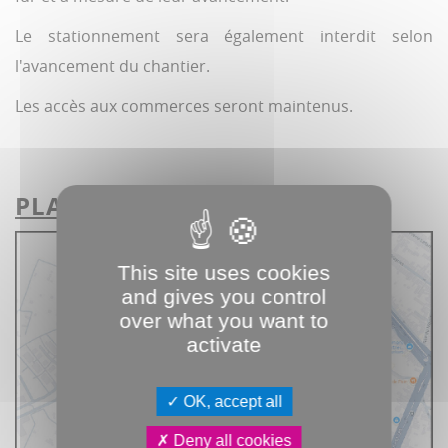
Le stationnement sera également interdit selon
l'avancement du chantier.
Les accès aux commerces seront maintenus.
PLAN DE SITUATION
:
This site uses cookies
and gives you control
over what you want to
activate
OK, accept all
Deny all cookies