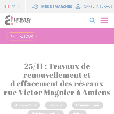
Cookies management panel
MES DÉMARCHES
CARTE INTERACTI
FR
RETOUR
25/11 : Travaux de
renouvellement et
d'effacement des réseaux
rue Victor Magnier à Amiens
Amiens Sud
Travaux
Communiqué
Éclairage public
Voirie