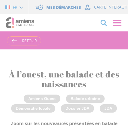
Cookies management panel
MES DÉMARCHES
CARTE INTERACTI
FR
RETOUR
À l’ouest, une balade et des
naissances
Amiens Ouest
Balade urbaine
Démocratie locale
Dossier JDA
JDA
Zoom sur les nouveautés présentées en balade