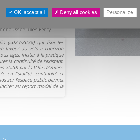
rue Cozette, rue Ringois,
OK, accept all
Deny all cookies
Personalize
Teinturiers, rue Dargent,
 chaussée Jules Ferry.
élo (2023-2026) qui fixe les
en faveur du vélo à l’horizon
tous âges, inciter à la pratique
er la continuité de l’existant.
is 2020) par la Ville d’Amiens
 en lisibilité, continuité et
os sur l’espace public permet
inciter au report modal de la