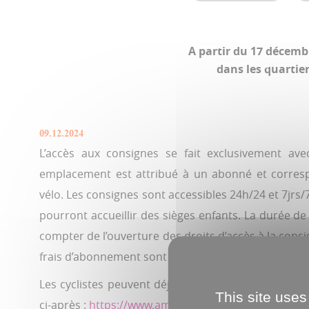
A partir du 17 décembr
dans les quartie
09.12.2024
L’accès aux consignes se fait exclusivement a
emplacement est attribué à un abonné et corresp
vélo. Les consignes sont accessibles 24h/24 et 7jrs/
pourront accueillir des sièges enfants. La durée d
compter de l’ouverture des droits d’accès à la consi
frais d’abonnement sont fixés à 25 €/an.
Les cyclistes peuvent déjà réserver leur place auprè
This site uses
ci-après :
https://www.ametis.fr/le-service-velo-busc