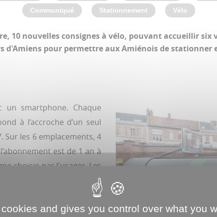
Communiqué
Stationnement
Vélo
e, 10 nouvelles consignes à vélo, pouvant accueillir six v
rs d'Amiens pour permettre aux Amiénois de stationner e
vec un smartphone. Chaque
ond à l’accroche d’un seul
7. Sur les 6 emplacements, 4
e l’abonnement est de 1 an à
gne choisie par l'usager. Les
s de Buscyclette via le lien
 cookies and gives you control over what you w
yclette/