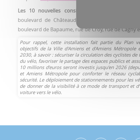
Les 10 nouvelles consignes seront installées :
boulevard de Châteaudun, rue Masséna, rue des 
boulevard de Bapaume, rue de Croy, rue de Cagny et
Pour rappel, cette installation fait partie du Plan v
objectifs de la Ville d'Amiens et d'Amiens Métropole 
2030, à savoir : sécuriser la circulation des cyclistes de 
du vélo, favoriser le partage des espaces publics et assur
10 millions d’euros seront investis jusqu’en 2026 (depu
et Amiens Métropole pour conforter le réseau cyclable
sécurité. Le déploiement de stationnements pour les vél
de donner de la visibilité à ce mode de transport et d’
voiture vers le vélo.