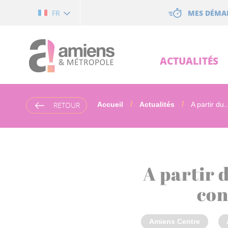
Cookies management panel
MES DÉMA
FR
ACTUALITÉS
RETOUR
Accueil
Actualités
A partir du..
A partir d
con
Amiens Centre