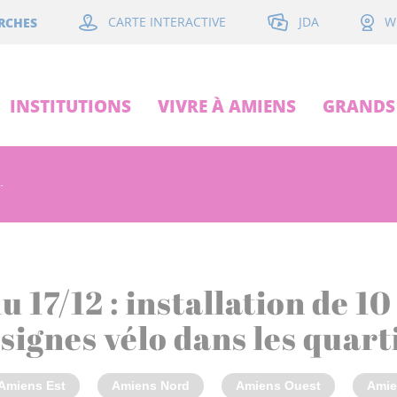
JDA
RCHES
CARTE INTERACTIVE
W
INSTITUTIONS
VIVRE À AMIENS
GRANDS 
.
u 17/12 : installation de 1
signes vélo dans les quart
Amiens Est
Amiens Nord
Amiens Ouest
Amie