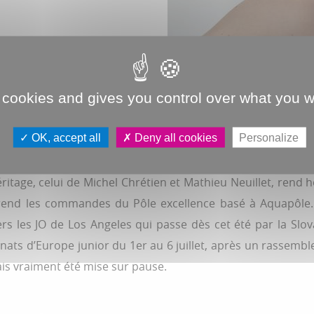
 cookies and gives you control over what you w
OK, accept all
Deny all cookies
Personalize
AQUIE
éritage, celui de Michel Chrétien et Mathieu Neuillet, re
prend les commandes du Pôle excellence basé à Aquapôle
rs les JO de Los Angeles qui passe dès cet été par la Slo
ts d’Europe junior du 1er au 6 juillet, après un rassemble
ais vraiment été mise sur pause.