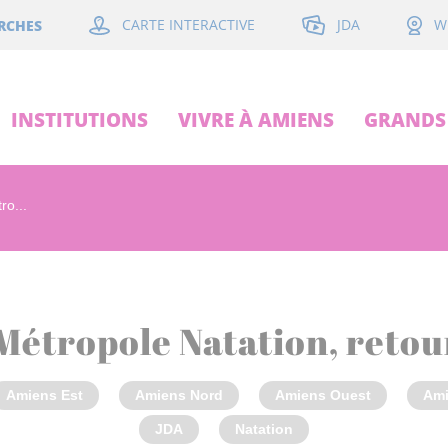
JDA
RCHES
CARTE INTERACTIVE
W
INSTITUTIONS
VIVRE À AMIENS
GRANDS 
ro...
étropole Natation, retou
Amiens Est
Amiens Nord
Amiens Ouest
Ami
JDA
Natation