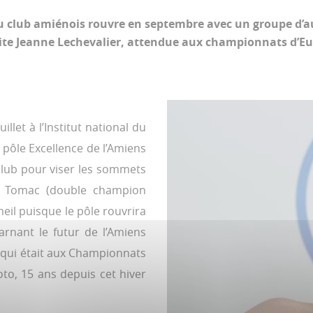
du club amiénois rouvre en septembre avec un groupe d’a
ite Jeanne Lechevalier, attendue aux championnats d’Eu
llet à l’Institut national du
 pôle Excellence de l’Amiens
club pour viser les sommets
en Tomac (double champion
eil puisque le pôle rouvrira
rnant le futur de l’Amiens
 qui était aux Championnats
oto, 15 ans depuis cet hiver