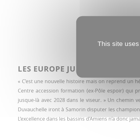
This site uses
LES EUROPE JUNIORS EN SLOV
« C’est une nouvelle histoire mais on reprend un h
Centre accession formation (ex-Pôle espoir) qui 
jusque-là avec 2028 dans le viseur. » Un chemin ve
Duvauchelle iront à Samorin disputer les championna
L’excellence dans les bassins d’Amiens n’a donc jam