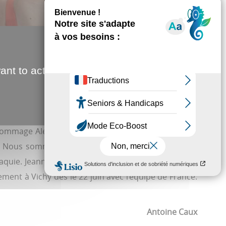
ant to activate
nd hommage Alexandre Legrand, actuel responsable du
. Nous sommes dans la continuité de ce qui existe
vaquie. Jeanne Lechevalier, Malou Douillard et Hugo
ment à Vichy dès le 22 juin avec l’équipe de France.
Antoine Caux