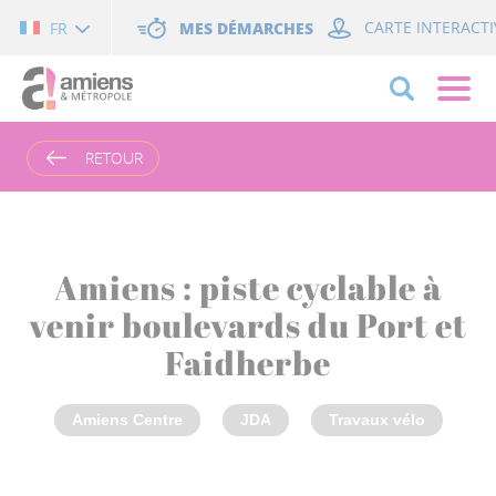
Cookies management panel
MES DÉMARCHES
CARTE INTERACTI
FR
RETOUR
Amiens : piste cyclable à
venir boulevards du Port et
Faidherbe
Amiens Centre
JDA
Travaux vélo