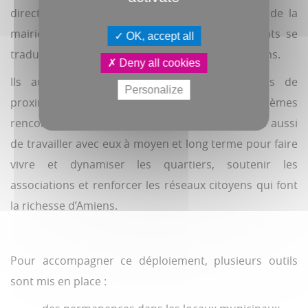
direct des Amiénoises et des Amiénois auprès de la
mairie, afin que les préoccupations des habitants se
OK, accept all
traduisent concrètement en décisions et en actions.
Deny all cookies
Ils auront vocation à être les interlocuteurs de
Personalize
proximité, chargés de résoudre les problèmes
rencontrés par les habitants au quotidien, mais aussi
de travailler avec eux à moyen et long terme pour faire
vivre et dynamiser les quartiers, soutenir les
associations et renforcer les réseaux citoyens qui font
la richesse d’Amiens.
Pour accompagner ce déploiement, plusieurs outils
sont mis en place :