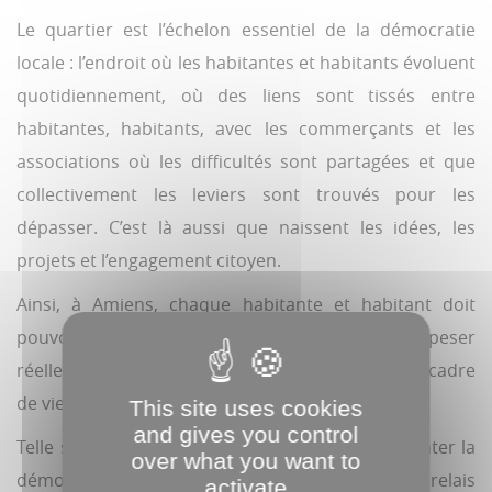
Le quartier est l’échelon essentiel de la démocratie
locale : l’endroit où les habitantes et habitants évoluent
quotidiennement, où des liens sont tissés entre
habitantes, habitants, avec les commerçants et les
associations où les difficultés sont partagées et que
collectivement les leviers sont trouvés pour les
dépasser. C’est là aussi que naissent les idées, les
projets et l’engagement citoyen.
Ainsi, à Amiens, chaque habitante et habitant doit
pouvoir interpeller la municipalité, être écouté et peser
réellement sur les décisions qui concernent son cadre
de vie.
This site uses cookies
and gives you control
Telle sera la mission de ces élus, celle de réinventer la
over what you want to
démocratie à l’échelle du quartier : devenir le relais
activate