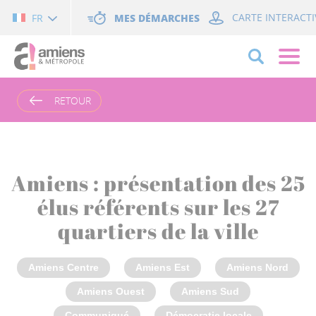
Cookies management panel
MES DÉMARCHES
CARTE INTERACTI
FR
RETOUR
Amiens : présentation des 25
élus référents sur les 27
quartiers de la ville
Amiens Centre
Amiens Est
Amiens Nord
Amiens Ouest
Amiens Sud
Communiqué
Démocratie locale