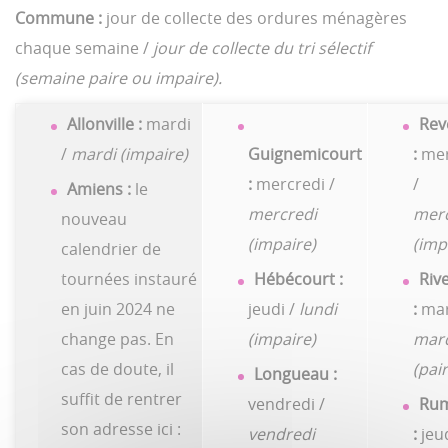
Commune :
jour de collecte des ordures ménagères
chaque semaine /
jour de collecte du tri sélectif
(semaine paire ou impaire).
Allonville :
mardi
Rev
/
mardi (impaire)
Guignemicourt
:
mer
:
mercredi /
/
Amiens :
le
mercredi
merc
nouveau
(impaire)
(imp
calendrier de
tournées instauré
Hébécourt :
Riv
en juin 2024 ne
jeudi /
lundi
:
mar
change pas. En
(impaire)
mar
cas de doute, il
(pair
Longueau :
suffit de rentrer
vendredi /
Rum
son adresse ici :
vendredi
:
jeud