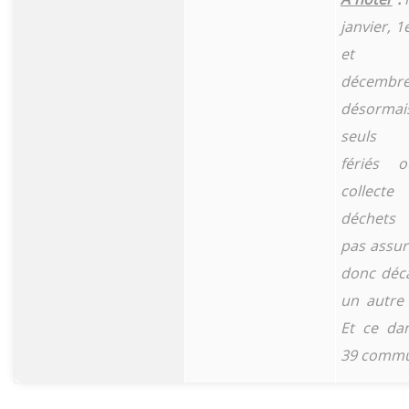
janvier, 1
et 
décembr
désorma
seuls j
fériés 
collect
déchets
pas assure
donc déca
un autre 
Et ce da
39 commu