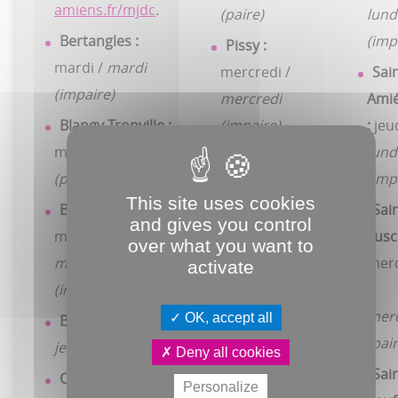
amiens.fr/mjdc
.
(paire)
lund
Bertangles :
(imp
Pissy :
mardi /
mardi
mercredi /
Sai
(impaire)
mercredi
Amie
Blangy-Tronville :
(impaire)
:
jeud
mardi /
mardi
lund
Pont-de-Metz
(paire)
(imp
:
mercredi /
This site uses cookies
Bovelles :
mercredi
Sain
and gives you control
mercredi /
(impaire)
Fusc
over what you want to
mercredi
merc
activate
Poulainville :
(impaire)
/
mardi /
mardi
merc
OK, accept all
Boves :
jeudi /
(impaire)
(pair
jeudi (paire)
Querrieu :
Deny all cookies
Sain
Cagny :
mercredi
mardi /
mardi
Personalize