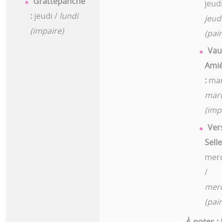
Grattepanche
jeudi
:
jeudi /
lundi
jeud
(impaire)
(pair
Vau
Amie
:
mar
mar
(imp
Ver
Selle
merc
/
merc
(pair
À noter
:
l