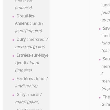
lundi
(impaire)
jeud
Dreuil-lès-
(imp
Amiens :
lundi /
Sav
jeudi (impaire)
lundi
Dury :
mercredi /
lund
mercredi (paire)
(pair
Estrées-sur-Noye
Seu
:
jeudi /
lundi
merc
(impaire)
/
Ferrières :
lundi /
merc
lundi (paire)
(imp
Glisy :
mardi /
Thé
mardi (paire)
Glim