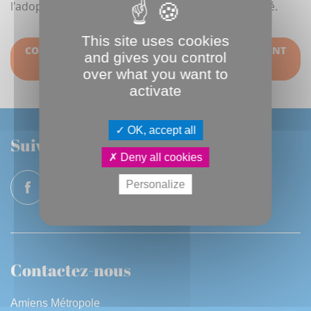
l'adoption du Budget primitif 2024 de la collectivité.
This site uses cookies
CONSULTER ICI TOUS LES DOCUMENTS CONCERNANT
and gives you control
LE BUDGET VILLE
over what you want to
activate
OK, accept all
Suivez-nous
Deny all cookies
Personalize
Contactez-nous
Amiens Métropole