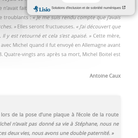
n’avait fait le lien avec les récits de Hessel. Laurent
e troublants :
« Je me suis rendu compte que j’avais
rches. »
Elles seront fructueuses.
« J’ai découvert que
 Il y est retourné et cela s’est apaisé. »
Cette mère,
vait avec Michel quand il fut envoyé en Allemagne avant
. Quatre-vingts ans après sa mort, Michel Boitel est
Antoine Caux
 lors de la pose d’une plaque à l’école de la route
ichel n’avait pas donné sa vie à Stéphane, nous ne
s deux vies, nous avons une double paternité. »