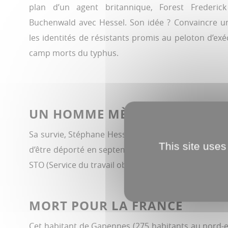
plan d’un agent britannique, Forest Frederic
Buchenwald avec Hessel. Son idée ? Convaincre u
les identités de résistants promis au peloton d’ex
camp morts du typhus.
UN HOMME MÈNE L’ENQUÊTE
Sa survie, Stéphane Hessel la doit donc à un mort : 
This site uses
d’être déporté en septembre 1944. Le jeune homme, 
STO (Service du travail obligatoire).
« A-t-il résisté ?
MORT POUR LA FRANCE
Cet habitant de Gapennes (275 habitants au nord-est