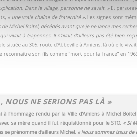
xplication. Dans le village, personne ne savait. »
Et personne 
cts,
« une vraie chaîne de fraternité ».
Les signes sont mêm
de Michel Boitel, décédés avant que je ne lance mes reche
 vivait à Gapennes. Il n’avait d’ailleurs pas été bien reçu.
cole située au 305, route d’Abbeville à Amiens, là où elle vi
re reconnaître son fils comme “mort pour la France” en 1963
, NOUS NE SERIONS PAS LÀ »
ai à l’hommage rendu par la Ville d’Amiens à Michel Boitel
avec sa mère quand il fut réquisitionné pour le STO.
« Si M
res se prénomme d’ailleurs Michel.
« Nous sommes issus de ce