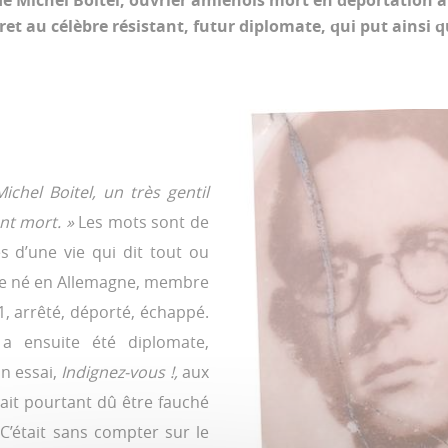
 de Michel Boitel, ouvrier amiénois mort en déportation a
et au célèbre résistant, futur diplomate, qui put ainsi 
chel Boitel, un très gentil
ent mort. »
Les mots sont de
es d’une vie qui dit tout ou
être né en Allemagne, membre
arrêté, déporté, échappé.
 ensuite été diplomate,
un essai,
Indignez-vous !,
aux
it pourtant dû être fauché
. C’était sans compter sur le