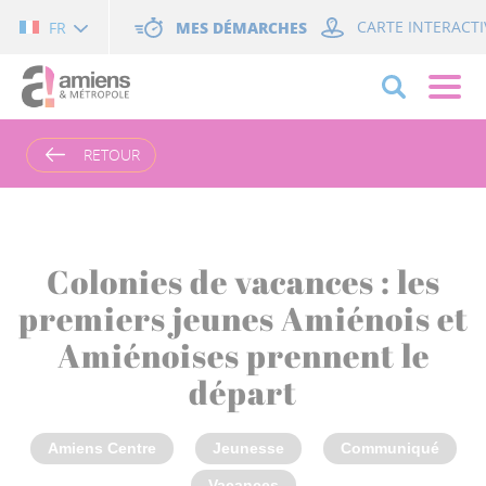
Cookies management panel
MES DÉMARCHES
CARTE INTERACTI
FR
RETOUR
Colonies de vacances : les
premiers jeunes Amiénois et
Amiénoises prennent le
départ
Amiens Centre
Jeunesse
Communiqué
Vacances