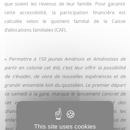
que soient les revenus de leur famille. Pour garantir
cette accessibilité, la participation financière est
calculée selon le quotient familial de la Caisse
d’allocations familiales (CAF).
«
Permettre à 150 jeunes Amiénois et Amiénoises de
partir en colonie cet été, c'est leur offrir la possibilité
de s'évader, de vivre de nouvelles expériences et de
grandir ensemble loin du quotidien. Le premier départ
ce samedi à la gare, marque le lancement concret de
cet engagement pour la jeunesse et l'égalité des
chances, un engagement pour l'accès de tous les
enfants aux vacances, quels que soient les revenus de
This site uses cookies
leur famille. Parce que partir en vacances ne devrait