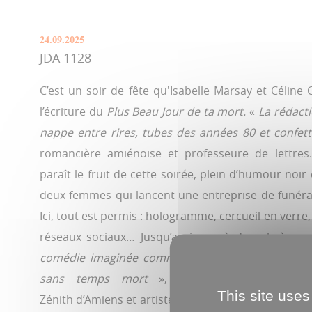
24.09.2025
JDA 1128
C’est un soir de fête qu'Isabelle Marsay et Céline
l’écriture du
Plus Beau Jour de ta mort.
«
La rédact
nappe entre rires, tubes des années 80 et confett
romancière amiénoise et professeure de lettres
paraît le fruit de cette soirée, plein d’humour noir e
deux femmes qui lancent une entreprise de funéra
Ici, tout est permis : hologramme, cercueil en verre
réseaux sociaux… Jusqu’au jour où des obsèques
comédie imaginée comme une série Netflix, avec 
sans temps mort
», s'amuse Céline Cénac,
This site uses
Zénith d’Amiens et artiste peintre, qui ajoute avec