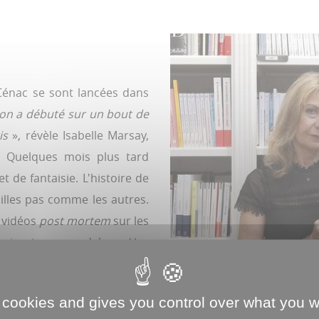
 Cénac se sont lancées dans
ion a débuté sur un bout de
is
», révèle Isabelle Marsay,
. Quelques mois plus tard
t de fantaisie. L'histoire de
illes pas comme les autres.
, vidéos
post mortem
sur les
 virent au scandale. «
Une
des répliques qui tuent et
 directrice générale du
 cookies and gives you control over what you w
 ce roman une nouvelle corde