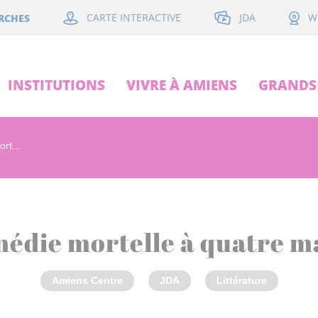
JDA
RCHES
CARTE INTERACTIVE
W
INSTITUTIONS
VIVRE À AMIENS
GRANDS 
rt...
édie mortelle à quatre m
Amiens Centre
JDA
Littérature