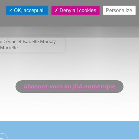
OK, accept all
Deny all cookies
Personalize
Kaltoum Dourouri
ne Cénac et Isabelle Marsay
 Martelle
Abonnez-vous au JDA numérique