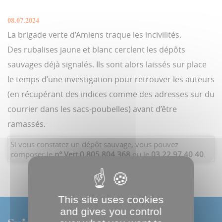
08.07.2024
La brigade verte d’Amiens traque les incivilités.
Des rubalises jaune et blanc cerclent les dépôts
sauvages déjà signalés. Ils sont alors laissés sur place
le temps d’une investigation pour retrouver les auteurs
(en récupérant des indices comme des adresses sur du
courrier dans les sacs-poubelles) avant d’être
ramassés.
Si vous constatez un dépôt sauvage, vous pouvez
composer le
n° Vert 0 805 804 368
ou le
03 22 97 40 40
.
This site uses cookies
and gives you control