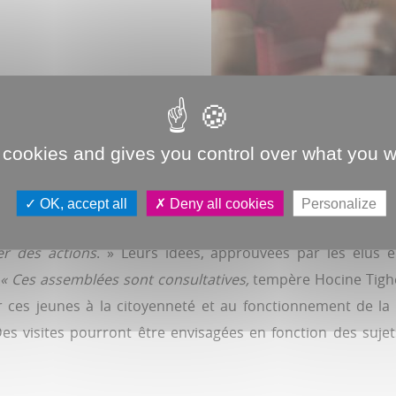
 cookies and gives you control over what you w
MENT
validées par le bureau municipal.
« Cette année, il s’agit 
OK, accept all
Deny all cookies
Personalize
f au sein du service éducation jeunesse
. Les jeunes se réuni
er des actions
. » Leurs idées, approuvées par les élus 
.
« Ces assemblées sont consultatives,
tempère Hocine Tigh
er ces jeunes à la citoyenneté et au fonctionnement de la 
 Des visites pourront être envisagées en fonction des s