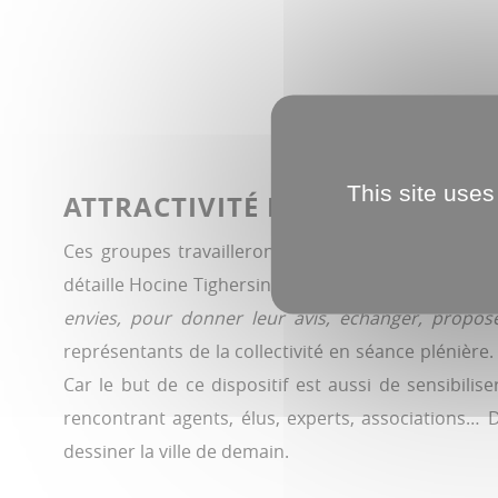
This site uses
ATTRACTIVITÉ ET ENVIRONNE
Ces groupes travailleront autour de thématiques 
détaille Hocine Tighersine, référent de ce dispositi
envies, pour donner leur avis, échanger, propos
représentants de la collectivité en séance plénière
Car le but de ce dispositif est aussi de sensibilis
rencontrant agents, élus, experts, associations…
dessiner la ville de demain.