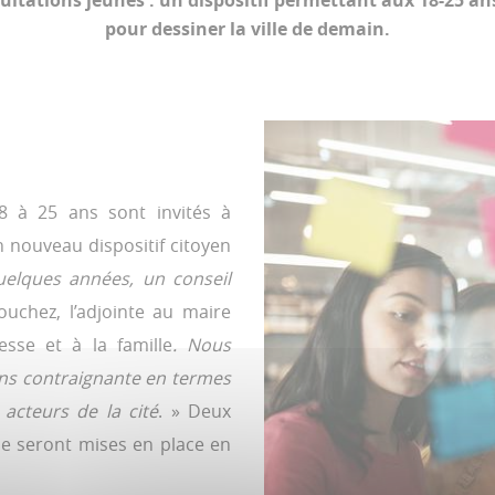
ltations jeunes : un dispositif permettant aux 18-25 an
pour dessiner la ville de demain.
8 à 25 ans sont invités à
n nouveau dispositif citoyen
uelques années, un conseil
ouchez, l’adjointe au maire
esse et à la famille
. Nous
ins contraignante en termes
acteurs de la cité
. » Deux
e seront mises en place en