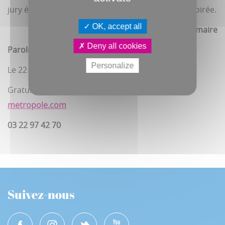
jury éliront la meilleure prestation à l’issue de la soirée.
OK, accept all
Ingrid Lemaire
Deny all cookies
Paroles face à la violence
Personalize
Le 22 novembre, à 18h30, à la Maison du théâtre
Gratuit sur réservation :
s.kaba@amiens-
metropole.com
03 22 97 42 70
Suivez-nous