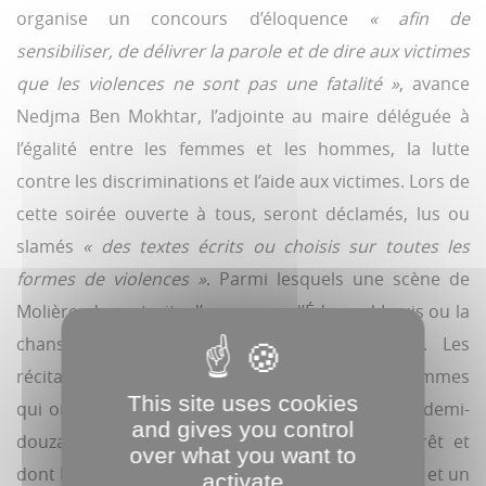
organise un concours d’éloquence
« afin de
sensibiliser, de délivrer la parole et de dire aux victimes
que les violences ne sont pas une fatalité »
, avance
Nedjma Ben Mokhtar, l’adjointe au maire déléguée à
l’égalité entre les femmes et les hommes, la lutte
contre les discriminations et l’aide aux victimes. Lors de
cette soirée ouverte à tous, seront déclamés, lus ou
slamés
« des textes écrits ou choisis sur toutes les
formes de violences »
. Parmi lesquels une scène de
Molière, des extraits d’un roman d’Édouard Louis ou la
chanson
N’insiste pas
de Camille Lellouche. Les
récitants sont tous adultes : une vingtaine de femmes
This site uses cookies
qui ont travaillé avec une art thérapeute et une demi-
and gives you control
douzaine d’hommes, détenus à la maison d’arrêt et
over what you want to
dont les récits seront diffusés par vidéo. Le public et un
activate