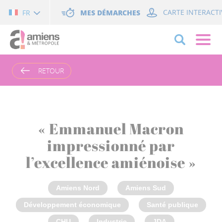
Cookies management panel
MES DÉMARCHES
CARTE INTERACTI
FR
RETOUR
« Emmanuel Macron
impressionné par
l’excellence amiénoise »
Amiens Nord
Amiens Sud
Développement économique
Santé publique
CHU
Industrie
JDA