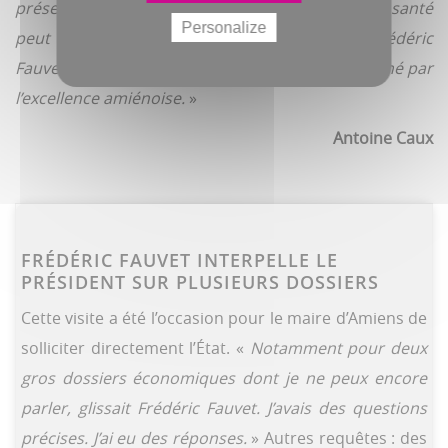
présence du président et de son conseiller santé
Personalize
peut faire accélérer la certification, croit Frédéric
Fauvet, fier d’avoir vu le chef de l’État impressionné par
l’excellence amiénoise.
»
Antoine Caux
FRÉDÉRIC FAUVET INTERPELLE LE
PRÉSIDENT SUR PLUSIEURS DOSSIERS
Cette visite a été l’occasion pour le maire d’Amiens de
solliciter directement l’État. «
Notamment pour deux
gros dossiers économiques dont je ne peux encore
parler, glissait Frédéric Fauvet. J’avais des questions
précises. J’ai eu des réponses.
» Autres requêtes : des