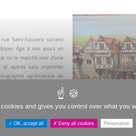
rue Saint-Fuscien) sortent
 Moyen Âge à nos jours en
ue ou le marché noir d’une
és et autres sacs imprimés
cénographie agrémentée de
. Lectures théâtralisées le 21
 cookies and gives you control over what you w
OK, accept all
Deny all cookies
Personalize
artementales