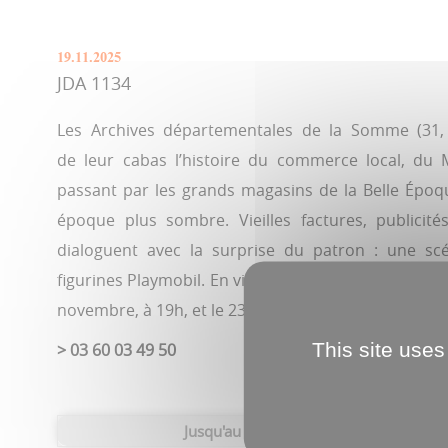
19.11.2025
JDA 1134
Les Archives départementales de la Somme (31, 
de leur cabas l’histoire du commerce local, du
passant par les grands magasins de la Belle Époq
époque plus sombre. Vieilles factures, publicit
dialoguent avec la surprise du patron : une s
figurines Playmobil. En visite libre du lundi au jeudi
novembre, à 19h, et le 23, à 15h.
This site uses
> 03 60 03 49 50
Jusqu'au 31 décembre |
Archives dép