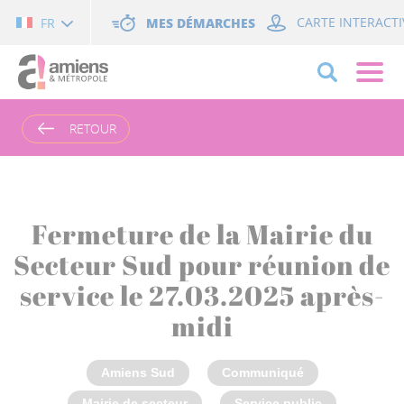
Cookies management panel
MES DÉMARCHES
CARTE INTERACTI
FR
RETOUR
Fermeture de la Mairie du
Secteur Sud pour réunion de
service le 27.03.2025 après-
midi
Amiens Sud
Communiqué
Mairie de secteur
Service public