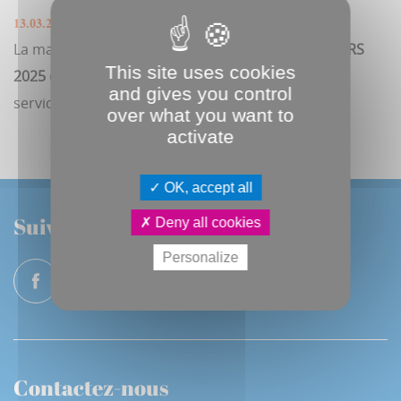
13.03.2025
La mairie Pierre-Rollin sera fermée le
JEUDI 27 MARS
This site uses cookies
2025 de 13H30 à 17H45
pour cause de réunion de
and gives you control
service.
over what you want to
activate
OK, accept all
Suivez-nous
Deny all cookies
Personalize
Contactez-nous