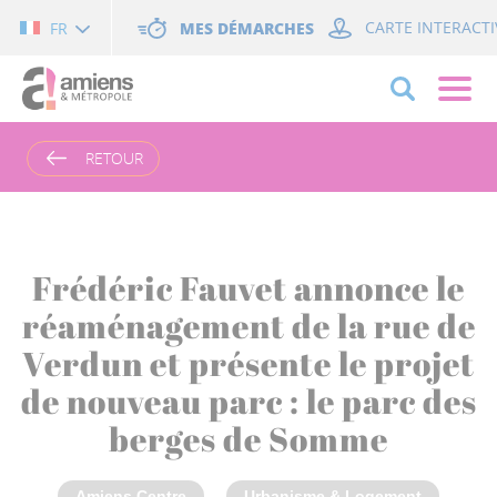
Cookies management panel
MES DÉMARCHES
CARTE INTERACTI
FR
RETOUR
Frédéric Fauvet annonce le
réaménagement de la rue de
Verdun et présente le projet
de nouveau parc : le parc des
berges de Somme
Amiens Centre
Urbanisme & Logement