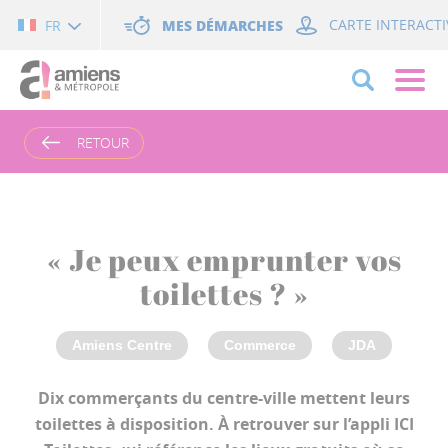
Cookies management panel
MES DÉMARCHES
CARTE INTERACTI
FR
RETOUR
« Je peux emprunter vos
toilettes ? »
Amiens Centre
Commerce
JDA
Dix commerçants du centre-ville mettent leurs
toilettes à disposition. À retrouver sur l’appli ICI