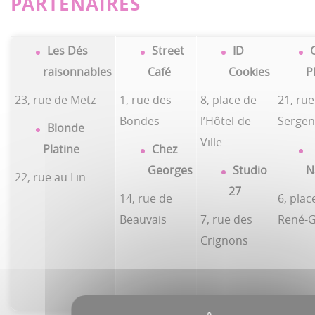
PARTENAIRES
Les Dés
Street
ID
C
raisonnables
Café
Cookies
P
23, rue de Metz
1, rue des
8, place de
21, rue
Bondes
l’Hôtel-de-
Sergen
Blonde
Ville
Platine
Chez
Georges
Studio
N
22, rue au Lin
27
14, rue de
6, plac
Beauvais
7, rue des
René-
Crignons