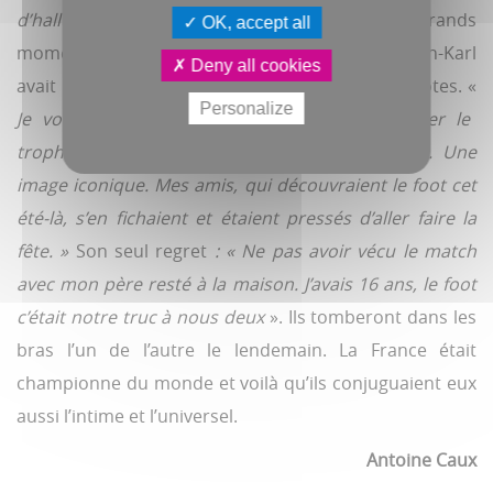
d’hallucinatoire.
» Biberonné aux VHS des grands
OK, accept all
moments des Coupes du monde, le jeune Jean-Karl
Deny all cookies
avait bien observé un décalage entre lui et ses potes. «
Personalize
Je voulais à tout prix voir Deschamps soulever le
trophée comme Maradona l’avait fait avant lui. Une
image iconique. Mes amis, qui découvraient le foot cet
été-là, s’en fichaient et étaient pressés d’aller faire la
fête. »
Son seul regret
: « Ne pas avoir vécu le match
avec mon père resté à la maison. J’avais 16 ans, le foot
c’était notre truc à nous deux
». Ils tomberont dans les
bras l’un de l’autre le lendemain. La France était
championne du monde et voilà qu’ils conjuguaient eux
aussi l’intime et l’universel.
Antoine Caux