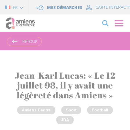
Cookies management panel
MES DÉMARCHES
CARTE INTERACTI
FR
RETOUR
Jean-Karl Lucas: « Le 12
juillet 98, il y avait une
légèreté dans Amiens »
Amiens Centre
Sport
Football
JDA