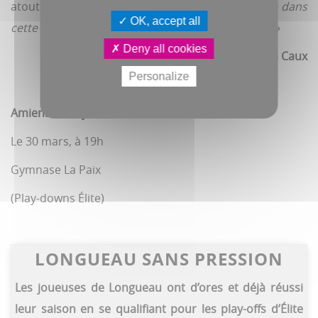
atout : l’antre de La Paix. «
On a une seule défaite dans
OK, accept all
cette salle. Il faut du monde pour nous soutenir ! »
Deny all cookies
Antoine Caux
Personalize
Amiens / Villejuif
Le 30 mars, à 19h
Gymnase La Paix
(Play-downs Élite)
LONGUEAU SANS PRESSION
Les joueuses de Longueau ont d’ores et déjà réussi
leur saison en se qualifiant pour les play-offs d’Élite