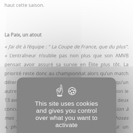
haut cette saison.
La Paix, un atout
« J’ai dit à l’équipe : “ La Coupe de France, que du plus”.
»
L’entraîneur n’oublie pas non plus que son AMVB
pensait avoir assuré sa survie en Élite plus tôt. La
priorité reste donc au championnat alors qu’un match
déterminant se joue ce 30 mars face à Villejuif et qu’un
autre grand rendez-vous attend les Amiénois à Lyon le
13 avril. Très chaud printemps pour Amiens face à deux
This site uses cookies
concurrents directs.
« Je ne mets plus de pression à
and gives you control
over what you want to
mes joueurs, il peut se passer tellement de choses
activate
»,
philosophe Ali Nouaour qui sait compter sur un