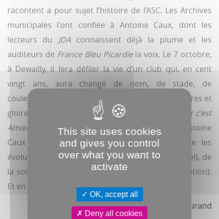
racontent a pour sujet l’histoire de l’ASC. Les Archives
municipales l'ont confiée à Antoine Caux, dont les
lecteurs du
JDA
connaissent déjà la plume et les
auditeurs de
France Bleu Picardie
la voix. Le 7 octobre,
à Dewailly, il fera défiler la vie d’un club qui, en cent
vingt ans, aura changé de nom, de stade, de
couleur, vu passer de grands joueurs, connu galères et
gloire. Déjà auteur d’un podcast sur le sujet
(Ici c’est
Amiens,
disponible sur le site de
France Bleu),
Antoine
This site uses cookies
Caux racontera à travers cette longue histoire les
and gives you control
over what you want to
évolutions d’un sport (amateur puis professionnel), de
activate
la société (d’un sport des élites à sa démocratisation).
Et en filigrane, celle d’une ville.
OK, accept all
Alexis Durand
Deny all cookies