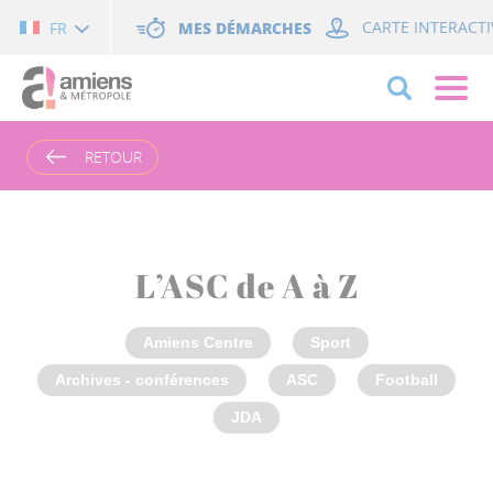
Cookies management panel
MES DÉMARCHES
CARTE INTERACTI
FR
RETOUR
L’ASC de A à Z
Amiens Centre
Sport
Archives - conférences
ASC
Football
JDA