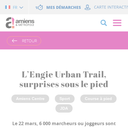
Cookies management panel
MES DÉMARCHES
CARTE INTERACTI
FR
RETOUR
L’Engie Urban Trail,
surprises sous le pied
Amiens Centre
Sport
Course à pied
JDA
Le 22 mars, 6 000 marcheurs ou joggeurs sont