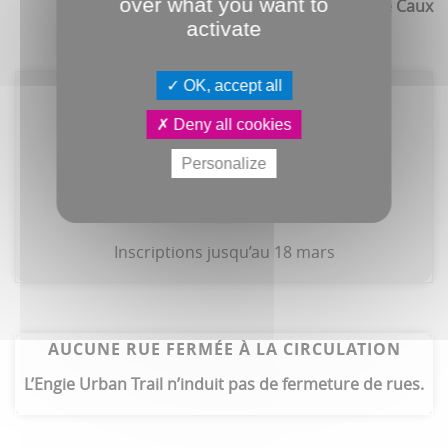
over what you want to
Antoine Caux
activate
OK, accept all
Engie Urban Trail d’Amiens
Deny all cookies
Le 22 mars, à partir de 13h30
Personalize
Départ et arrivée à la citadelle
urbantrailamiens.com
Inscriptions jusqu’au 18 mars
AUCUNE RUE FERMÉE À LA CIRCULATION
L’Engie Urban Trail n’induit pas de fermeture de rues.