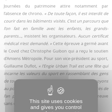
Journées du patrimoine attire notamment par
l’absence de chrono.
« De toute façon, il est interdit de
courir dans les bâtiments visités. C’est un parcours que
l’on fait en famille avec les enfants, les grands-
parents...,
insistent les organisateurs.
Aucun certificat
médical n’est demandé. »
Cette épreuve a germé avant
le Covid chez Christophe Guibon qui a reçu le soutien
d’Amiens Métropole. Pour son vice-président au sport,
Guillaume Duflot,
« l’Engie Urban Trail est une fête qui
incarne les valeurs du sport en rassemblant des gens
de toutes générations et de tous profils. Nous croyons
au potentiel d’un tel événement à Amiens. Le succès de
l’an passé l’a confirmé ».
Comble pour une épreuve
This site uses cookies
sans chrono que de battre des records.
and gives you control