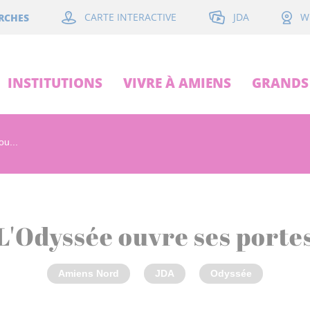
JDA
RCHES
CARTE INTERACTIVE
W
INSTITUTIONS
VIVRE À AMIENS
GRANDS 
u...
L'Odyssée ouvre ses porte
Amiens Nord
JDA
Odyssée