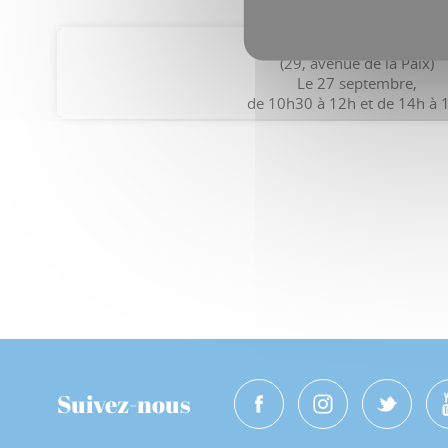
Portes ouvertes de L’Odyss
(29, avenue de la Paix)
Le 27 septembre,
de 10h30 à 12h et de 14h à 
Suivez-nous