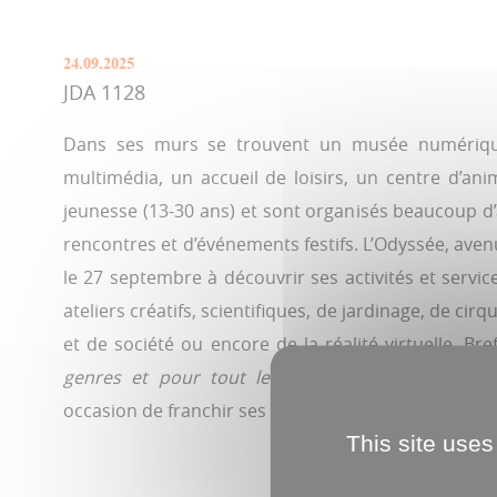
24.09.2025
JDA 1128
Dans ses murs se trouvent un musée numérique
multimédia, un accueil de loisirs, un centre d’an
jeunesse (13-30 ans) et sont organisés beaucoup d’
rencontres et d’événements festifs. L’Odyssée, avenue
le 27 septembre à découvrir ses activités et servic
ateliers créatifs, scientifiques, de jardinage, de cir
et de société ou encore de la réalité virtuelle. Bre
genres et pour tout le monde
», invite l’équip
occasion de franchir ses portes, largement ouvertes
This site uses