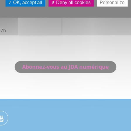
OK, accept all
Deny all cookies
Personalize
ée
17h
Abonnez-vous au JDA numérique