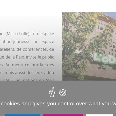
 (Micro-Folie), un espace
imation jeunesse, un espace
ateliers, de conférences, de
 de la Paix, invite le public
es. Au menu ce jour-là : des
que, mais aussi des jeux vidéo
f, des «
animations en tous
e organisatrice. Une bonne
.
 cookies and gives you control over what you w
Jean-Christophe Fouquet