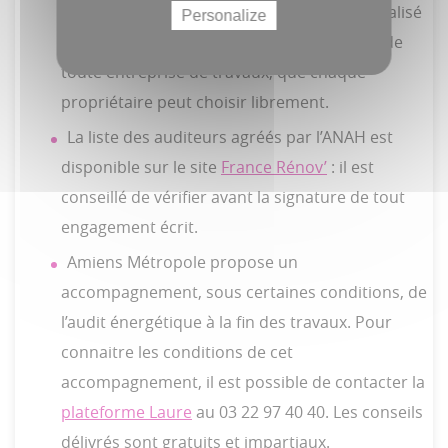
d’un audit du logement. Celui-ci doit être réalisé
Personalize
par un professionnel certifié, indépendant de
toute entreprise de travaux, que chaque
propriétaire peut choisir librement.
La liste des auditeurs agréés par l’ANAH est
disponible sur le site
France Rénov’
: il est
conseillé de vérifier avant la signature de tout
engagement écrit.
Amiens Métropole propose un
accompagnement, sous certaines conditions, de
l’audit énergétique à la fin des travaux. Pour
connaitre les conditions de cet
accompagnement, il est possible de contacter la
plateforme Laure
au 03 22 97 40 40. Les conseils
délivrés sont gratuits et impartiaux.