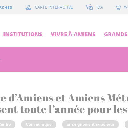
JDA
RCHES
CARTE INTERACTIVE
W
INSTITUTIONS
VIVRE À AMIENS
GRANDS 
..
le d’Amiens et Amiens Mé
sent toute l’année pour le
entre
Communiqué
Enseignement supérieur