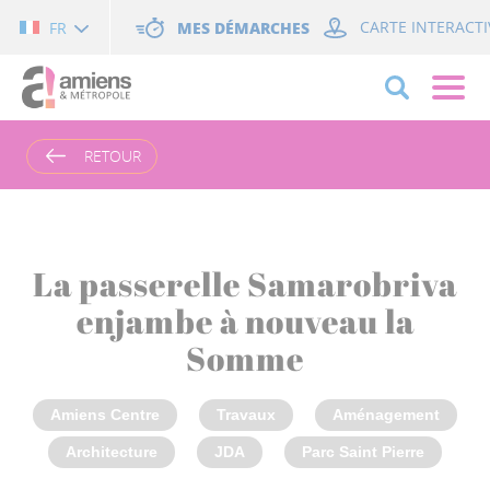
Cookies management panel
MES DÉMARCHES
CARTE INTERACTI
FR
RETOUR
La passerelle Samarobriva
enjambe à nouveau la
Somme
Amiens Centre
Travaux
Aménagement
Architecture
JDA
Parc Saint Pierre