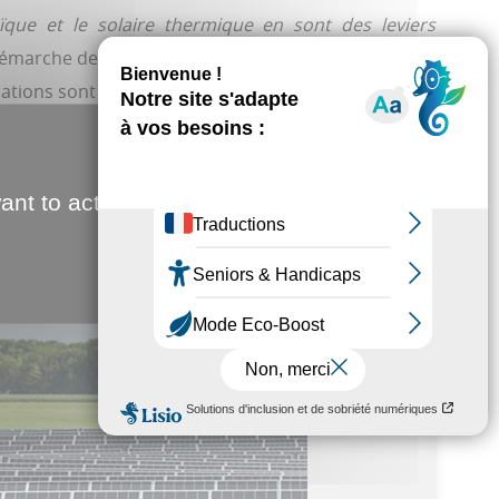
ïque et le solaire thermique en sont des leviers
e démarche de couverture photovoltaïque de 6 000 m2
isations sont attendues dans l’année.
Jean-Christophe Fouquet
ant to activate