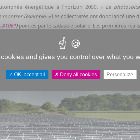
utonomie énergétique à l’horizon 2050.
« Le photovolta
 montrer l’exemple. »
Les collectivités ont donc lancé un
DA #1061
)
pointés par le cadastre solaire. Les premières réal
 cookies and gives you control over what you w
OK, accept all
Deny all cookies
Personalize
LA FERME DE VAUVOIX INAUGURÉE