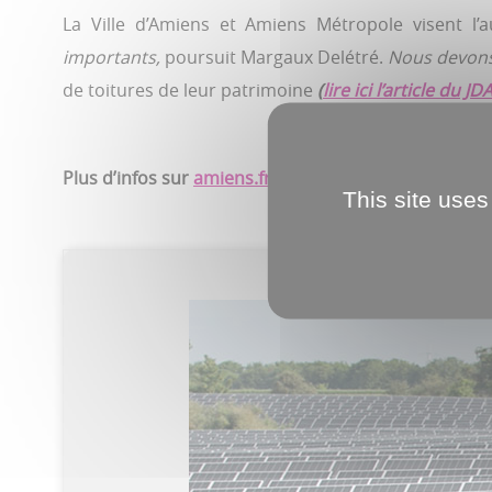
La Ville d’Amiens et Amiens Métropole visent l’a
importants,
poursuit Margaux Delétré.
Nous devons
de toitures de leur patrimoine
(
lire ici l’article du J
Plus d’infos sur
amiens.fr/cadastresolaire
This site uses