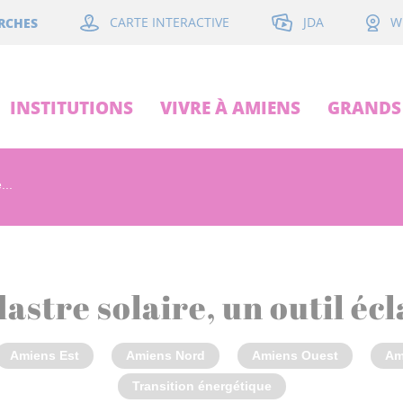
JDA
RCHES
CARTE INTERACTIVE
W
INSTITUTIONS
VIVRE À AMIENS
GRANDS 
...
astre solaire, un outil éc
Amiens Est
Amiens Nord
Amiens Ouest
Am
Transition énergétique