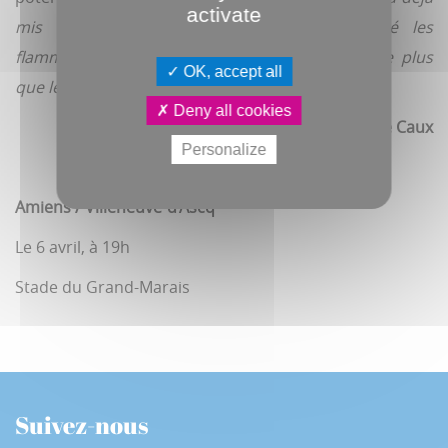
activate
mis une restauration typée hot-dog, installé les
flammes pour l’entrée des joueurs. Ne manque plus
OK, accept all
que les feux d’artifice ! ».
Deny all cookies
Antoine Caux
Personalize
Amiens / Villeneuve-d’Ascq
Le 6 avril, à 19h
Stade du Grand-Marais
Suivez-nous