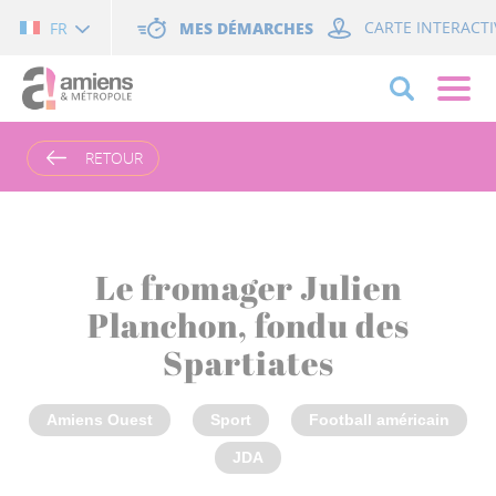
Cookies management panel
MES DÉMARCHES
CARTE INTERACTI
FR
RETOUR
Le fromager Julien
Planchon, fondu des
Spartiates
Amiens Ouest
Sport
Football américain
JDA