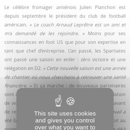
Le célèbre fromager amiénois Julien Planchon est
depuis septembre le président du club de football
américain.
« Le coach Arnaud Leprêtre est un ami et
m’a demandé de les rejoindre. »
Moins pour ses
connaissances en foot US que pour son expertise en
tant que chef d’entreprise. L’an passé, les Spartiates
ont passé une saison en enfer : zéro victoire et une
relégation en D2.
« Cette nouvelle saison est une année
de chantier où nous cherchons à retrouver une santé
financière. »
Et ça marche : de nouveaux partenaires
sont arrivés, le budget a grimpé de 30 %. Pas d’inflation
de victoires pour autant (une en cinq journées) avant
de recevoir Villeneuve-d’Ascq.
« Beaucoup de travail a
This site uses cookies
and gives you control
été fait depuis le match aller. »
Julien Planchon croit au
over what you want to
potentiel du foot US ici :
« C’est un spectacle. On a déjà