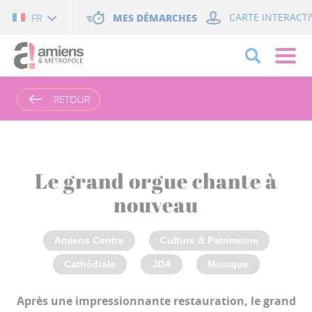
Cookies management panel
MES DÉMARCHES
CARTE INTERACTI
FR
RETOUR
Le grand orgue chante à
nouveau
Amiens Centre
Culture & Patrimoine
Cathédrale
JDA
Musique
Après une impressionnante restauration, le grand