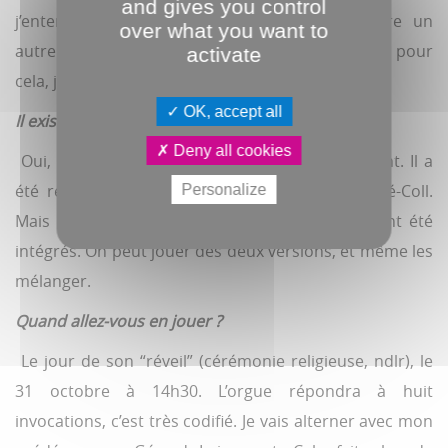
and gives you control
j’entendais de nouvelles sonorités. Je découvre un
over what you want to
autre instrument. Il faut maintenant le roder. Et pour
activate
cela, jouer !
OK, accept all
Il existe deux “états” de l’orgue ?
Deny all cookies
Oui, il compte 70 registres contre 57 auparavant. Il a
été remis dans son état de 1889, dû à Cavaillé-Coll.
Personalize
e
Mais les apports du XX
siècle de Roethinger ont été
intégrés. On peut jouer des deux versions, et même les
mélanger.
Quand allez-vous en jouer ?
Le jour de son “réveil” (cérémonie religieuse, ndlr), le
31 octobre à 14h30. L’orgue répondra à huit
invocations, c’est très codifié. Je vais alterner avec mon