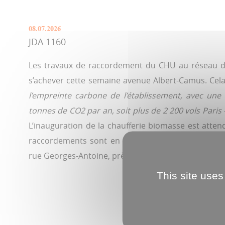
08.07.2026
JDA 1160
Les travaux de raccordement du CHU au réseau d
s’achever cette semaine avenue Albert-Camus. Cel
l’empreinte carbone de l’établissement, avec une
tonnes de CO2 par an, soit plus de 2 200 vols Paris
L’inauguration de la chaufferie biomasse est atte
raccordements sont en cours ou prévus cet été à 
rue Georges-Antoine, près de l’étang de Rivery ou a
This site uses