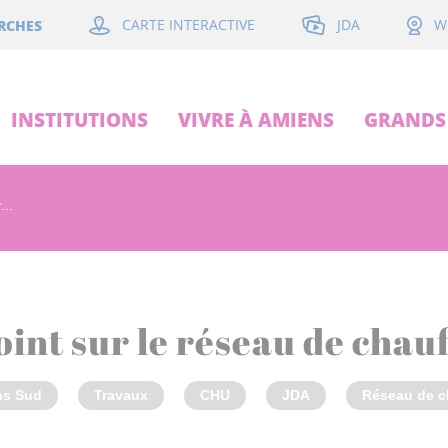
JDA
RCHES
CARTE INTERACTIVE
W
INSTITUTIONS
VIVRE À AMIENS
GRANDS 
...
oint sur le réseau de chau
ns Sud
Travaux
CHU
JDA
Réseau de c