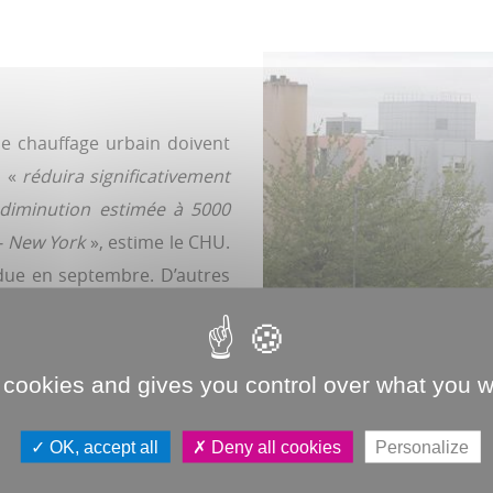
e chauffage urbain doivent
a «
réduira significativement
 diminution estimée à 5000
 - New York
», estime le CHU.
ndue en septembre. D’autres
Intercampus, Pierre-Rollin,
venue du 14-Juillet-1789.
 cookies and gives you control over what you w
Jean-Christophe Fouquet
OK, accept all
Deny all cookies
Personalize