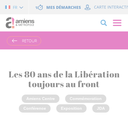
Cookies management panel
MES DÉMARCHES
CARTE INTERACTI
FR
RETOUR
Les 80 ans de la Libération
toujours au front
Amiens Centre
Commémoration
Conférence
Exposition
JDA