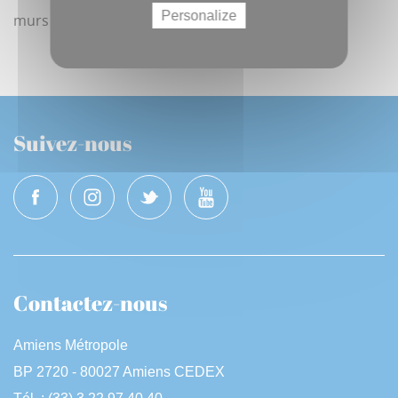
Personalize
murs des Galeries Lafayette, ou ici :
amiens.fr/jda
Suivez-nous
Contactez-nous
Amiens Métropole
BP 2720 - 80027 Amiens CEDEX