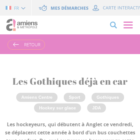
Cookies management panel
MES DÉMARCHES
CARTE INTERACTI
FR
RETOUR
Les Gothiques déjà en car
Amiens Centre
Sport
Gothiques
Hockey sur glace
JDA
Les hockeyeurs, qui débutent à Anglet ce vendredi,
se déplacent cette année à bord d’un bus couchettes