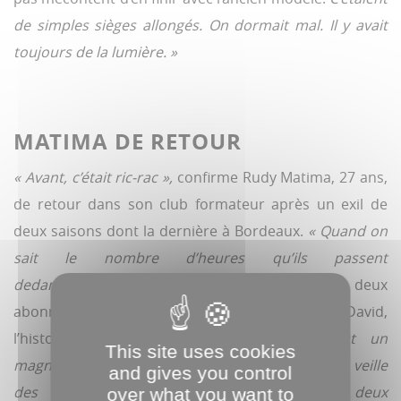
de simples sièges allongés. On dormait mal. Il y avait
toujours de la lumière. »
MATIMA DE RETOUR
« Avant, c’était ric-rac »,
confirme Rudy Matima, 27 ans,
de retour dans son club formateur après un exil de
deux saisons dont la dernière à Bordeaux.
« Quand on
sait le nombre d’heures qu’ils passent
dedans...,
comprennent Emma et Thibault, deux
abonnés impressionnés.
Là, ça claque. »
David,
l’historique chauffeur, jubile aussi :
« C’est un
This site uses cookies
magnifique outil. On roule la nuit en partant la veille
and gives you control
des matchs à l’extérieur. Nous sommes deux
over what you want to