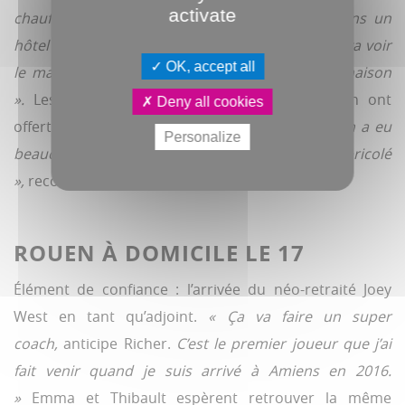
activate
chauffeurs, nous devons dormir la journée dans un
hôtel une fois sur place. Quand vient le soir, on va voir
OK, accept all
le match puis on ramène tout le monde à la maison
».
Les premiers voyages durant la préparation ont
Deny all cookies
offert du confort mais guère de certitudes.
« On a eu
Personalize
beaucoup de blessures. On a pas mal bricolé
»,
reconnaît Mario Richer.
ROUEN À DOMICILE LE 17
Élément de confiance : l’arrivée du néo-retraité Joey
West en tant qu’adjoint.
« Ça va faire un super
coach,
anticipe Richer.
C’est le premier joueur que j’ai
fait venir quand je suis arrivé à Amiens en 2016.
»
Emma et Thibault espèrent retrouver la même