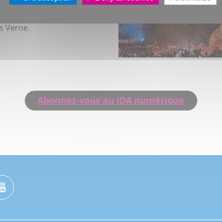
), qui nous promettent un
s Verne.
Abonnez-vous au JDA numérique