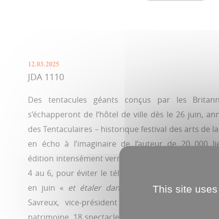
12.03.2025
JDA 1110
Des tentacules géants conçus par les Britan
s’échapperont de l’hôtel de ville dès le 26 juin, a
des Tentaculaires – historique festival des arts de l
en écho à l’imaginaire de l’auteur de 20 000 l
édition intensément vernienne se déroulera pour la 
4 au 6, pour éviter le télescopage avec les autres
en juin «
et étaler dans le temps notre offre cu
This site uses
Savreux, vice-président d’Amiens Métropole d
patrimoine. 18 spectacles sont programmés, dont 