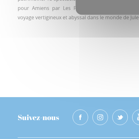
pour Amiens par Les Plasticiens volants (
photo
voyage vertigineux et abyssal dans le monde de Jule
Suivez-nous