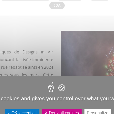
JDA
niques de Designs in Air
nnonçant l’arrivée imminente
a rue rebaptisé ainsi en 2024
ieues sous les mers. Cette
première fois en juillet, du
 événements qui se tiennent
lturelle
», explique Pierre
 cookies and gives you control over what you w
élégué à la culture et au
un exceptionnellement écrit
OK, accept all
Deny all cookies
Personalize