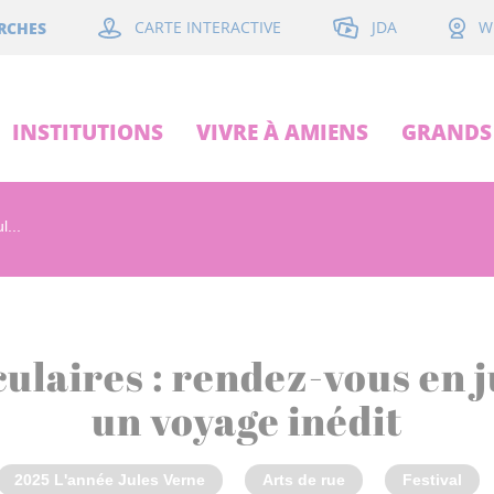
JDA
RCHES
CARTE INTERACTIVE
W
INSTITUTIONS
VIVRE À AMIENS
GRANDS 
l...
ulaires : rendez-vous en j
un voyage inédit
2025 L'année Jules Verne
Arts de rue
Festival