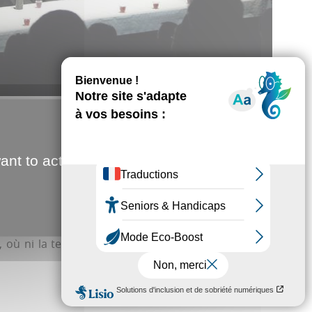
ant to activate
on ses 60 ans, a programmé une tournée de dix jours à
u cru, comme l’Orchestre à vent Amadeus à la salle
 de la Sainte-Cécile, la patronne des musiciens. Ce
ù ni la technique fragile ni le solfège confus des
Candice Cazé