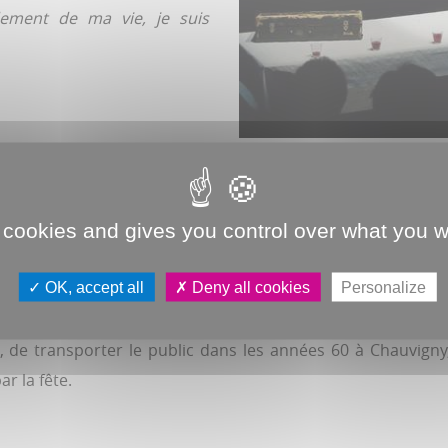
dement de ma vie, je suis
 cookies and gives you control over what you w
nte ans, la Maison de la culture, qui, elle, fête cette sais
OK, accept all
Deny all cookies
Personalize
ves et deux à Amiens. Toujours en présence de musiciens d
 Maison de la culture, où la tournée se conclura… le jour
e transporter le public dans les années 60 à Chauvigny, o
r la fête.