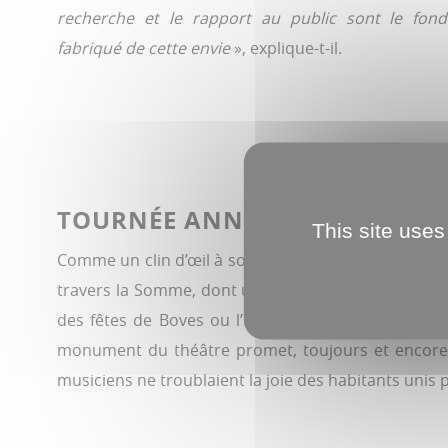
recherche et le rapport au public sont le fon
fabriqué de cette envie
», explique-t-il.
TOURNÉE ANNIVERSAIRE
This site uses
Comme un clin d’œil à son premier passage il y a tre
travers la Somme, dont une date à Glisy, une à Bo
des fêtes de Boves ou l’Harmonie Saint-Pierre à la
monument du théâtre promet, toujours et encore, d
musiciens ne troublaient la joie des habitants unis pa