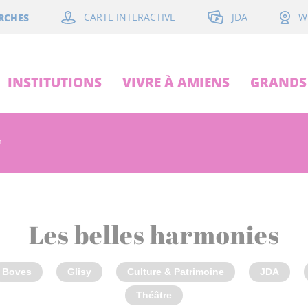
JDA
RCHES
CARTE INTERACTIVE
W
INSTITUTIONS
VIVRE À AMIENS
GRANDS 
...
Les belles harmonies
Boves
Glisy
Culture & Patrimoine
JDA
Théâtre