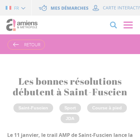
Cookies management panel
MES DÉMARCHES
CARTE INTERACTI
FR
RETOUR
Les bonnes résolutions
débutent à Saint-Fuscien
Saint-Fuscien
Sport
Course à pied
JDA
Le 11 janvier, le trail AMP de Saint-Fuscien lance la