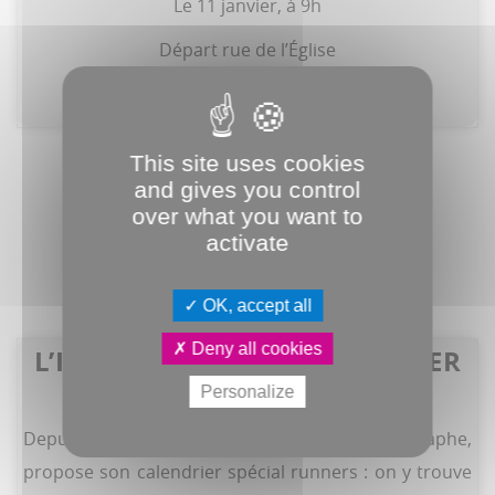
Le 11 janvier, à 9h
Départ rue de l’Église
finishers.com
This site uses cookies
and gives you control
over what you want to
activate
OK, accept all
Deny all cookies
L’INDISPENSABLE CALENDRIER
D’ADILIO
Personalize
Depuis 2015, Adilio Sanches, coureur et photographe,
propose son calendrier spécial runners : on y trouve