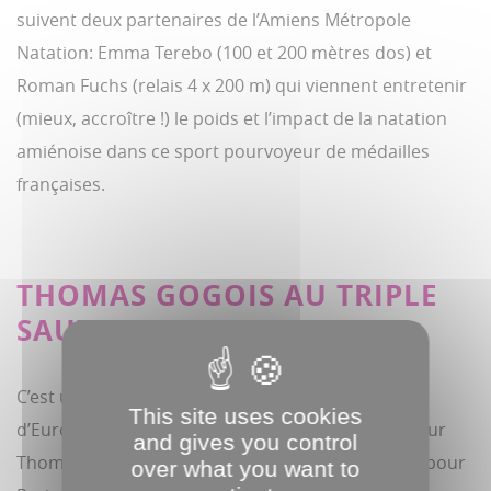
suivent deux partenaires de l’Amiens Métropole
Natation: Emma Terebo (100 et 200 mètres dos) et
Roman Fuchs (relais 4 x 200 m) qui viennent entretenir
(mieux, accroître !) le poids et l’impact de la natation
amiénoise dans ce sport pourvoyeur de médailles
françaises.
THOMAS GOGOIS AU TRIPLE
SAUT
C’est une médaille de bronze aux championnats
This site uses cookies
d’Europe d’athlétisme qui a permis au triple sauteur
and gives you control
Thomas Gogois (Amiens UC) de valider son ticket pour
over what you want to