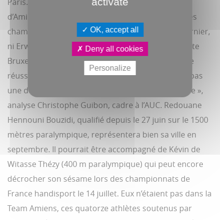
activate
Paris. Son bond à 17,38 mètres permet au natif
d’Amiens de 24 ans de réaliser les minima. Lors des
OK, accept all
championnats de France disputés le week-end dernier,
ni Erwan Konaté (saut en longueur), ni Jean-Baptiste
Deny all cookies
Bruxelle (lancer de marteau) n'auront en revanche
Personalize
réussi à arracher leur billet pour les JO. « Ce n’est pas
une déception, on est là dans la crème de la crème »,
analyse Christophe Guibon, cadre à l’AUC. Redouane
Hennouni Bouzidi, qualifié depuis le 27 juin sur le 1500
mètres paralympique, représentera bien sa ville en
septembre. Il pourrait être accompagné de Kévin de
Witasse Thézy (400 m paralympique) qui peut encore
décrocher son sésame lors des championnats de
France handisport le 14 juillet. Eux n’étaient pas dans la
Team Amiens, ces quatorze athlètes soutenus par