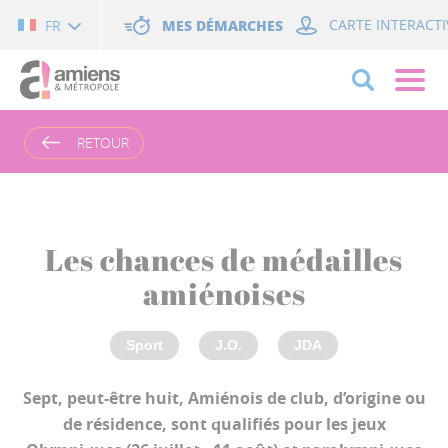
Cookies management panel
MES DÉMARCHES
CARTE INTERACTI
FR
RETOUR
Les chances de médailles
amiénoises
Sport
J.O.
JDA
Sept, peut-être huit, Amiénois de club, d’origine ou
de résidence, sont qualifiés pour les jeux