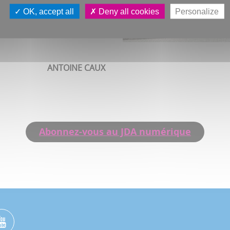
 sont venus à Amiens, c’est
OK, accept all
Deny all cookies
Personalize
ANTOINE CAUX
Abonnez-vous au JDA numérique