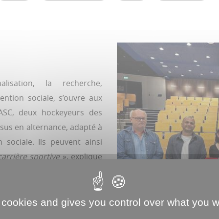
alisation, la recherche,
ntion sociale, s’ouvre aux
l’ASC, deux hockeyeurs des
us en alternance, adapté à
 sociale. Ils peuvent ainsi
arrière sportive
», explique
assique n’est pas adapté aux
ager général des Gothiques.
ancien joueur le sait, «
si on
 cookies and gives you control over what you w
il pour l’après-carrière
». Le