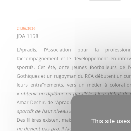
24.06.2026
JDA 1158
L’Apradis, l’Association pour la professionn
l’accompagnement et le développement en interve
sportifs. Cet été, onze jeunes footballeurs de 
Gothiques et un rugbyman du RCA débutent un curs
leurs entraînements, vers un métier à coloration
«
obtenir un diplôme en parallèle à leur début de c
Amar Dechir, de l’Apradis. «
Le système scolaire cl
sportifs de haut niveau
», analyse Élie Marcos, man
Des filières existent mais peu après le bac. Or, cet 
This site uses
ne devient pas pro, il faut une porte de sortie. Pare