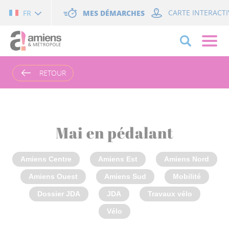
Cookies management panel
MES DÉMARCHES
CARTE INTERACTI
FR
RETOUR
Mai en pédalant
Amiens Centre
Amiens Est
Amiens Nord
Amiens Ouest
Amiens Sud
Mobilité
Dossier JDA
JDA
Travaux vélo
Vélo