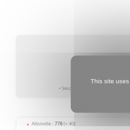
• Amiens concentre
7
•
This site uses
• Seux est la commune la moins
Allonville :
778
(+ 40)