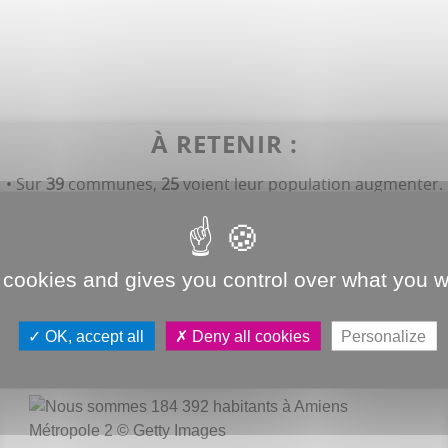
À RETENIR :
• Sur
39
communes,
25
voient leur population augmenter.
4 %
de la population d’Amiens Métropole. Soit près de trois
 Plus forte augmentation pour Saint-Fuscien : de
1 170
à
1 4
• Saveuse passe la barre des
1 000
, Salouël celle des
4 000
.
 cookies and gives you control over what you w
 peuplée d’Amiens Métropole avec
162
habitants. Soit deux 
OK, accept all
Deny all cookies
Personalize