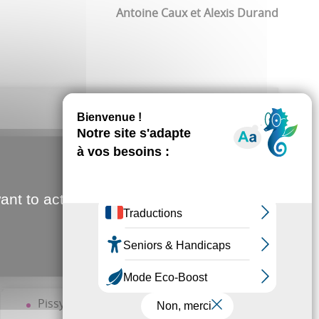
Antoine Caux et Alexis Durand
 habitants sur quatre.
09
.
ant to activate
de moins qu’à Remiencourt (
164
).
Pissy :
284
(+ 3)