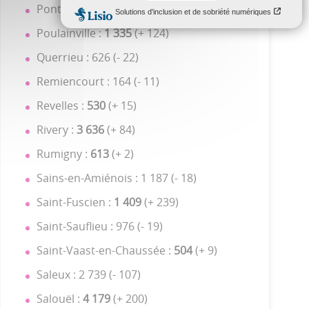
Pont-de-Metz : 2 425 (- 42)
Poulainville :
1 335
(+ 124)
Querrieu : 626 (- 22)
Remiencourt : 164 (- 11)
Revelles :
530
(+ 15)
Rivery :
3 636
(+ 84)
Rumigny :
613
(+ 2)
Sains-en-Amiénois : 1 187 (- 18)
Saint-Fuscien :
1 409
(+ 239)
Saint-Sauflieu : 976 (- 19)
Saint-Vaast-en-Chaussée :
504
(+ 9)
Saleux : 2 739 (- 107)
Salouël :
4 179
(+ 200)