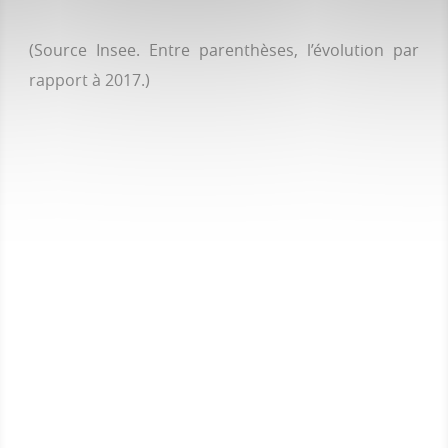
(Source Insee. Entre parenthèses, l’évolution par
rapport à 2017.)