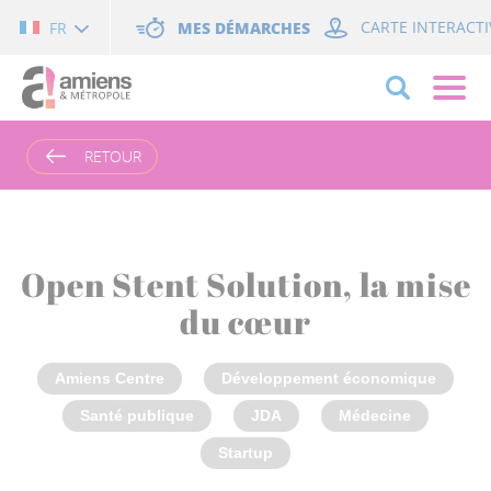
Cookies management panel
MES DÉMARCHES
CARTE INTERACTI
FR
RETOUR
Open Stent Solution, la mise
du cœur
Amiens Centre
Développement économique
Santé publique
JDA
Médecine
Startup