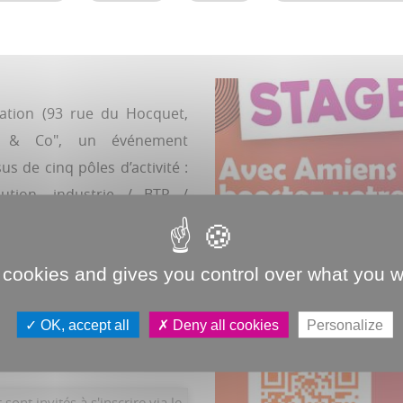
vation (93 rue du Hocquet,
ge & Co", un événement
s de cinq pôles d’activité :
bution, industrie / BTP /
 et social / RH / aide à la
une opportunité, pour les
 cookies and gives you control over what you w
n stage, de profiter de
mées par des experts du
OK, accept all
Deny all cookies
Personalize
sont invités à s'inscrire via le