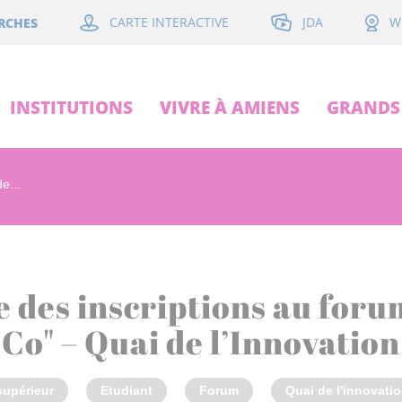
JDA
RCHES
CARTE INTERACTIVE
W
INSTITUTIONS
VIVRE À AMIENS
GRANDS 
e...
 des inscriptions au foru
Co" – Quai de l’Innovation
upérieur
Etudiant
Forum
Quai de l'innovati