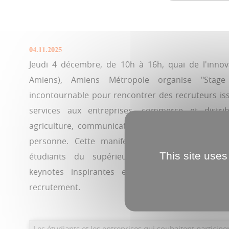
04.11.2025
Jeudi 4 décembre, de 10h à 16h, quai de l'inno
Amiens), Amiens Métropole organise "Sta
incontournable pour rencontrer des recruteurs issu
services aux entreprises, commerce et distri
agriculture, communication / marketing / digital,
personne. Cette manifestation est également 
This site uses
étudiants du supérieur à la recherche d'u
keynotes inspirantes et de masterclass ani
recrutement.
Les étudiants et les entreprises qui souhaitent participer 