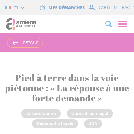
Cookies management panel
MES DÉMARCHES
CARTE INTERACTI
FR
RETOUR
Pied à terre dans la voie
piétonne : « La réponse à une
forte demande »
Amiens Centre
Conseil municipal
Démocratie locale
JDA