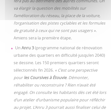
fera pas au détriment des autres communes. On
va élargir la question des mobilités sur
l’amélioration du réseau, la place de la voiture,
l’organisation des pistes cyclables et les formules
de gratuité à ceux qui ne sont pas usagers »
.
Amiens sera la première étape.
Un
Anru 3
(programme national de rénovation
urbaine des quartiers en difficulté jusqu’en 2040)
se dessine. Les 150 premiers quartiers seront
sélectionnés fin 2026.
« C’est une perspective
pour
les Coursives à Étouvie
. Démonter,
réhabiliter ou reconstruire ? Rien n’avait été
engagé. On consulte les habitants dès cet été lors
d’un atelier d’urbanisme populaire pour réfléchir
au projet. L’Anru 3 pourrait aussi finaliser celui de