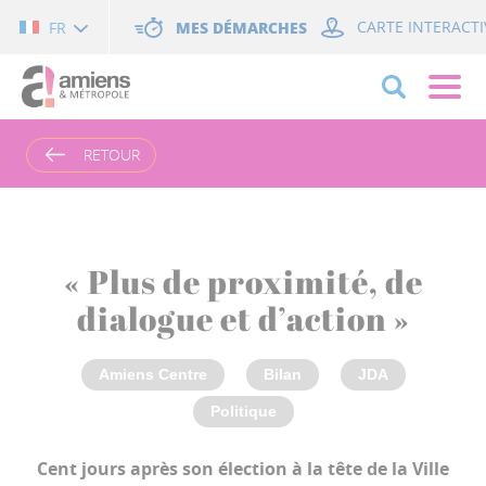
Cookies management panel
MES DÉMARCHES
CARTE INTERACTI
FR
RETOUR
« Plus de proximité, de
dialogue et d’action »
Amiens Centre
Bilan
JDA
Politique
Cent jours après son élection à la tête de la Ville