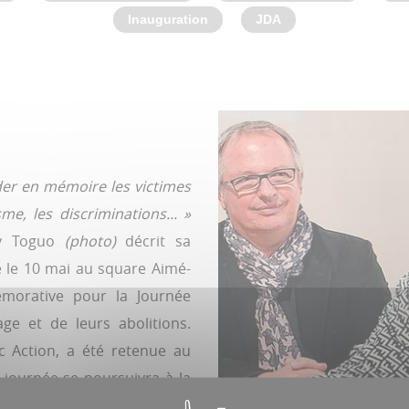
Inauguration
JDA
arder en mémoire les victimes
sme, les discriminations... »
́my Toguo
(photo)
décrit sa
́e le 10 mai au square Aimé-
́morative pour la Journée
age et de leurs abolitions.
c Action, a été retenue au
 journée se poursuivra à la
 Khadim Mbaye Family, une