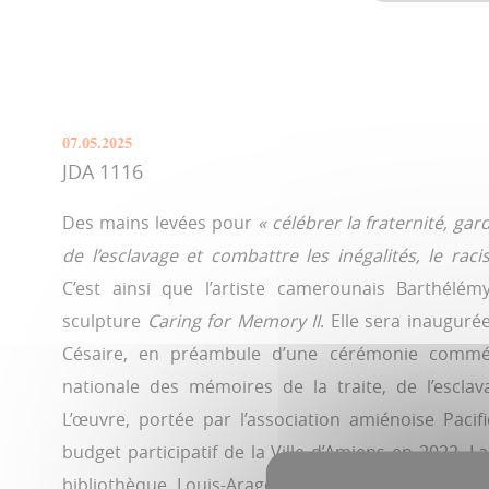
07.05.2025
JDA 1116
Des mains levées pour
« célébrer la fraternité, g
de l’esclavage et combattre les inégalités, le raci
C’est ainsi que l’artiste camerounais Barthéle
sculpture
Caring for Memory II
. Elle sera inaugure
Césaire, en préambule d’une cérémonie comme
nationale des mémoires de la traite, de l’esclav
L’œuvre, portée par l’association amiénoise Pacifi
budget participatif de la Ville d’Amiens en 2022. La
bibliothèque Louis-Aragon avec un concert de