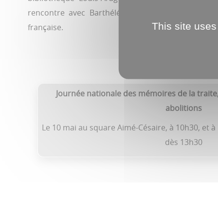
rencontre avec Barthélémy Toguo et une conféren
This site uses
française.
Journée nationale des mémoires de la traite,
abolitions
Le 10 mai au square Aimé-Césaire, à 10h30, et à
dès 13h30