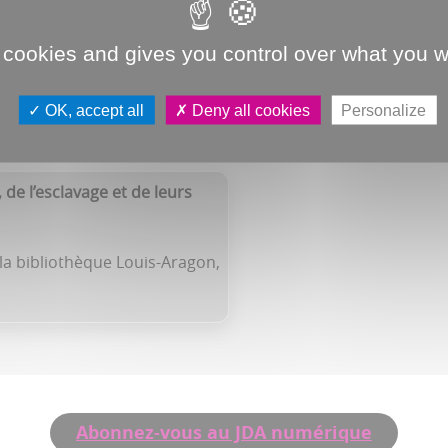
ce sur la traite négrière
 cookies and gives you control over what you w
Ingrid Lemaire
OK, accept all
Deny all cookies
Personalize
 de l’esclavage et de leurs
 la bibliothèque Louis-Aragon,
Abonnez-vous au JDA numérique