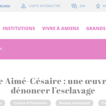
JDA
RCHES
CARTE INTERACTIVE
W
INSTITUTIONS
VIVRE À AMIENS
GRANDS 
́...
 Aimé-Césaire : une œuv
dénoncer l’esclavage
e
Culture & Patrimoine
Budget participatif
Co