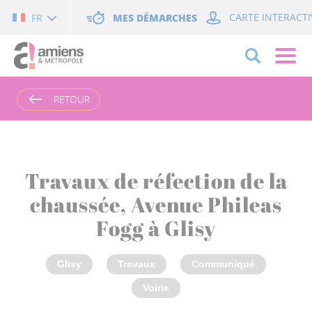
Cookies management panel
MES DÉMARCHES
CARTE INTERACTI
FR
RETOUR
Travaux de réfection de la
chaussée, Avenue Phileas
Fogg à Glisy
Glisy
Travaux
Communiqué
Voirie