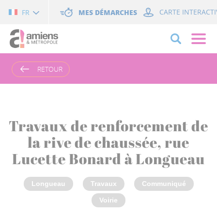
Cookies management panel
MES DÉMARCHES
CARTE INTERACTI
FR
RETOUR
Travaux de renforcement de
la rive de chaussée, rue
Lucette Bonard à Longueau
Longueau
Travaux
Communiqué
Voirie