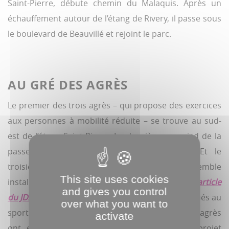
Saint-Pierre, débute chemin du Malaquis. Après un
échauffement autour de l’étang de Rivery, il passe sous
le boulevard de Beauvillé et rejoint le parc.
AU GRÉ DES AGRÈS
Le premier des trois agrès – qui propose des exercices
aux personnes à mobilité réduite – se trouve au sud-
est de l’étang Saint-Pierre. Le deuxième, au pied de la
passerelle Samarobriva en (re)construction. Et le
troisième, près du terrain de basket. Cet ensemble
This site uses cookies
installé dans un parc en transformation
(
lire ici l’article
and gives you control
du JDA #1084
)
rejoint la liste des équipements voués au
over what you want to
sport santé
(lire ci-contre).
L’année dernière, sept agrès
activate
ont en effet fleuri plaine Brossolette, autre projet