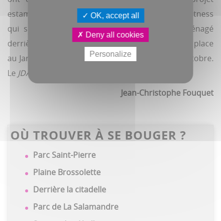
estampillé budget participatif. Quant à l’aire de fitness
OK, accept all
qui se trouvait devant la citadelle, elle a déménagé
Deny all cookies
derrière, près de la porte d’Abbeville pour laisser place
Personalize
au Jardin de la paix australien inauguré ce 16 octobre.
Le
JDA
y reviendra.
Jean-Christophe Fouquet
OÙ TROUVER À SE BOUGER ?
Parc Saint-Pierre
Plaine Brossolette
Derrière la citadelle
Parc de La Salamandre