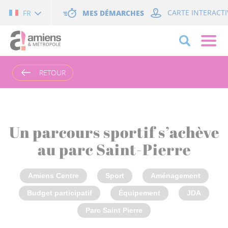
Cookies management panel
MES DÉMARCHES
CARTE INTERACTI
FR
RETOUR
Un parcours sportif s’achève
au parc Saint-Pierre
Amiens Centre
Sport
Aménagement
Budget participatif
Équipement
JDA
Parc Saint Pierre